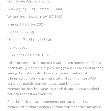
Drs. I Made Wijana, M.Sc., St.
Anak Agung Putri Suardani, SE.,MM
Wayan Hesadijaya Utthavi, S.E.,M.Si
Sampul Art Carton 232 gr
Kertas HVS 70 gr
Ukuran : 17 x 24 cm , 168 hal
Terbit : 2025
ISBN : 978-623-7218-15-4
dalam proses buku ini menguraikan konsep-konsep statistika
deskriptif, uji hipotesis, regresi, hingga analisis multivariat yang
sering digunakan dalam kajian perpajakan. Setiap bab
dilengkapi contoh kasus nyata, tutorial penggunaan SPSS,
serta tips praktis agar pembaca dapat langsung
mengaplikasikan ilmu yang diperoleh dalam pekerjaan sehari-
hari atau penelitian akademik.
Buku ini tidak hanya memperkenalkan alat, tetapi juga
membekali pembaca dengan pemahaman mendalam mengenai