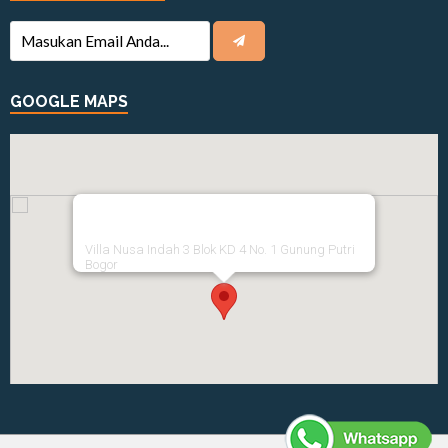
GOOGLE MAPS
Villa Nusa Indah 3 Blok KD 4 No. 1 Gunung Putri
Bogor