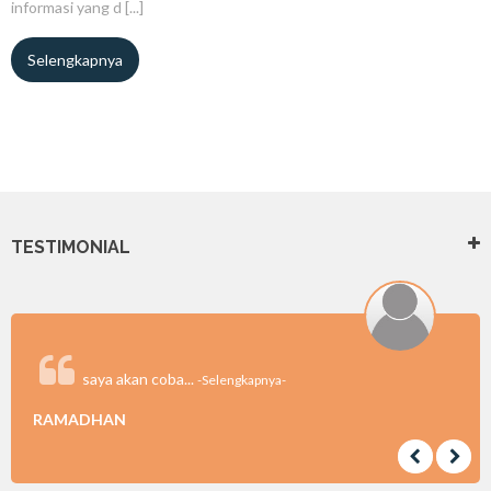
informasi yang d [...]
Selengkapnya
TESTIMONIAL
saya akan coba...
-Selengkapnya-
RAMADHAN