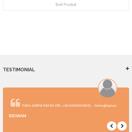
Beli Produk
TESTIMONIAL
toko online keren nih.. recommended...
-Selengkapnya-
RIDWAN