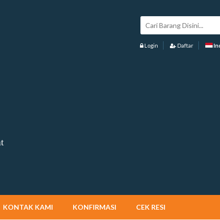
Login
Daftar
In
t
KONTAK KAMI
KONFIRMASI
CEK RESI