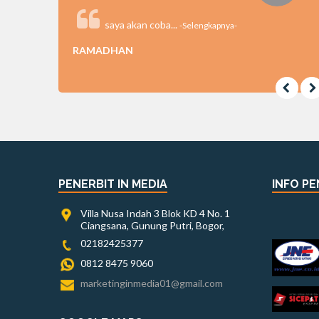
saya akan coba...
-Selengkapnya-
RAMADHAN
PENERBIT IN MEDIA
INFO PE
Villa Nusa Indah 3 Blok KD 4 No. 1
Ciangsana, Gunung Putri, Bogor,
02182425377
0812 8475 9060
marketinginmedia01@gmail.com