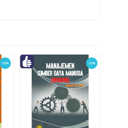
-10%
-15%