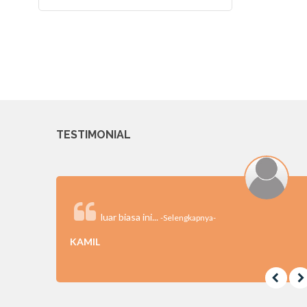
TESTIMONIAL
luar biasa ini...
-Selengkapnya-
KAMIL