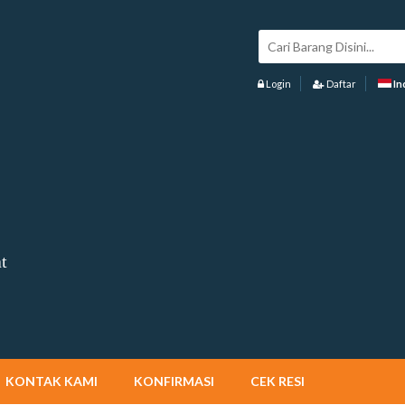
Login
Daftar
In
t
KONTAK KAMI
KONFIRMASI
CEK RESI