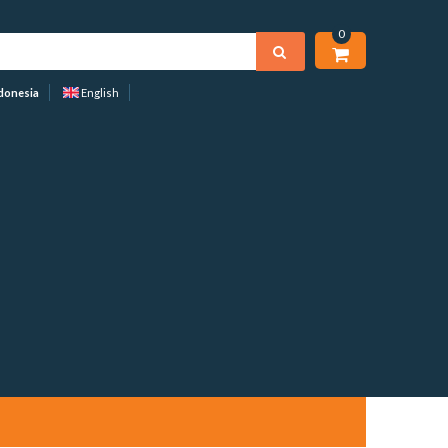
0
donesia
English